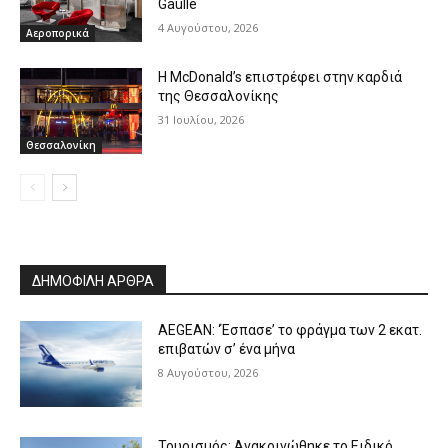
Gaulle
4 Αυγούστου, 2026
Αεροπορικά
Η McDonald’s επιστρέφει στην καρδιά
της Θεσσαλονίκης
31 Ιουλίου, 2026
Θεσσαλονίκη
ΔΗΜΟΦΙΛΗ ΑΡΘΡΑ
AEGEAN: ‘Έσπασε’ το φράγμα των 2 εκατ.
επιβατών σ’ ένα μήνα
8 Αυγούστου, 2026
Τουρισμός: Ανακοινώθηκε το Ειδικό