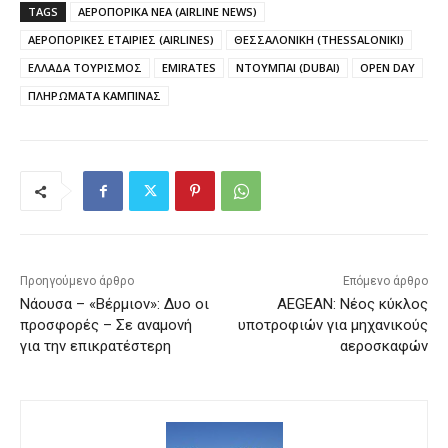
TAGS
ΑΕΡΟΠΟΡΙΚΑ ΝΕΑ (AIRLINE NEWS)
ΑΕΡΟΠΟΡΙΚΕΣ ΕΤΑΙΡΙΕΣ (AIRLINES)
ΘΕΣΣΑΛΟΝΙΚΗ (THESSALONIKI)
ΕΛΛΑΔΑ ΤΟΥΡΙΣΜΟΣ
EMIRATES
ΝΤΟΥΜΠΑΙ (DUBAI)
OPEN DAY
ΠΛΗΡΩΜΑΤΑ ΚΑΜΠΙΝΑΣ
Προηγούμενο άρθρο
Επόμενο άρθρο
Νάουσα – «Βέρμιον»: Δυο οι
AEGEAN: Νέος κύκλος
προσφορές – Σε αναμονή
υποτροφιών για μηχανικούς
για την επικρατέστερη
αεροσκαφών