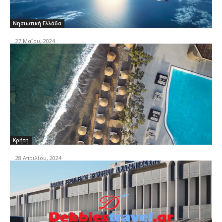
Νησιωτική Ελλάδα
-
27 Μαΐου, 2024
Κρήτη
-
28 Απριλίου, 2024