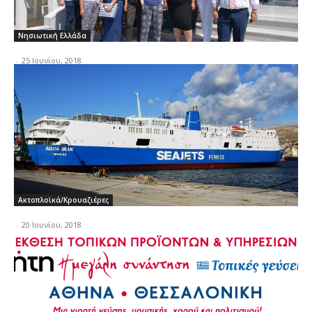
Νησιωτική Ελλάδα
-
25 Ιουνίου, 2018
Ακτοπλοϊκά/Κρουαζιέρες
-
20 Ιουνίου, 2018