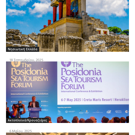
Νησιωτική Ελλάδα
-
18 Σεπτεμβρίου, 2025
Ακτοπλοϊκά/Κρουαζιέρες
-
6 Μαΐου, 2025