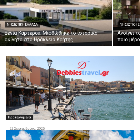
ΝΗΣΙΩΤΙΚΉ ΕΛΛΆΔΑ
ΝΗΣΙΩΤΙΚΉ 
Ξενία Καρτερού: Μισθώθηκε το ιστορικό
Ανοίγει τ
ακίνητο στο Ηράκλειο Κρήτης
ποιο μέρ
Προτεινόμενα
-
22 Σεπτεμβρίου, 2025