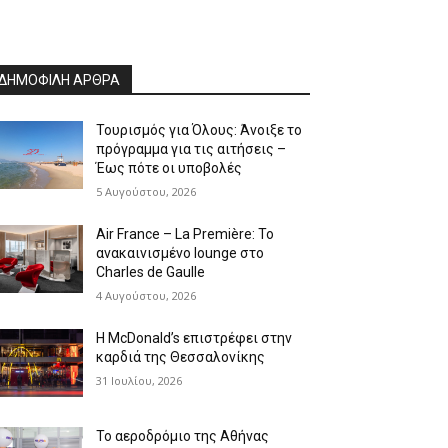
ΔΗΜΟΦΙΛΗ ΑΡΘΡΑ
Τουρισμός για Όλους: Άνοιξε το
πρόγραμμα για τις αιτήσεις –
Έως πότε οι υποβολές
5 Αυγούστου, 2026
Air France – La Première: Το
ανακαινισμένο lounge στο
Charles de Gaulle
4 Αυγούστου, 2026
Η McDonald’s επιστρέφει στην
καρδιά της Θεσσαλονίκης
31 Ιουλίου, 2026
Το αεροδρόμιο της Αθήνας