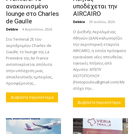
ανακαινισμένο
υποδέχεται την
lounge στο Charles
AIRCAIRO
de Gaulle
Debbie
-
29 Ιουλίου, 2026
Debbie
-
4 Αυγούστου, 2026
Ο Διεθνής Αερολιμένας
Αθηνών (ΔΑΑ) καλωσορίζει
Στο Terminal 2E του
την αεροπορική εταιρεία
αεροδρομίου Charles de
AIRCAIRO, η οποία πρόσφατα
Gaulle, το lounge της La
εγκαινίασε νέες απευθείας
Première της Air France
τακτικές πτήσεις από
ανταποκρίνεται απόλυτα
Αίγυπτο. ΝΤΕΠΥ
στην υπόσχεση μιας
ΧΙΩΤΟΠΟΥΛΟΥ
αποκλειστικής εμπειρίας,
(hiotopoulou@gmail.com) Με
προσφέροντας...
στόχο την...
Διαβάστε περισσότερα
Διαβάστε περισσότερα