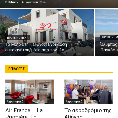
Debbie
-
5 Αυγούστου, 2026
ΠΡΟΤΕΙΝΌ
ΠΡΟΤΕΙΝΌΜΕΝΑ
1o Moto Car – Σίφνος: Ενοικίαση
Όλυμπος:
αυτοκινήτου/μότο από τον…1ο
Παγκόσμ
ΕΠΙΛΟΓΕΣ
Αεροπορικά
Αεροπορικά
Air France – La
Το αεροδρόμιο της
Première: Το
Αθήνας