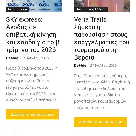
Αεροπορικά
Ηπειρωτική Ελλάδα
SKY express:
Veria Trails:
Άνοδος σε
Σήμερα η
επιβατική κίνηση
παρουσίαση στους
και έσοδα για το β’
επαγγελματίες του
τρίμηνο του 2026
τουρισμού στη
Βέροια
Debbie
-
29 Ιουλίου, 2026
Debbie
-
27 Ιουλίου, 2026
Για το β’ τρίμηνο του 2026, η
SKY express σημείωσε
Στις 12 το μεσημέρι, σήμερα,
αύξηση στην επιβατική
Δευτέρα 27 Ιουλίου, θα γίνει η
κίνηση κατά 12,3%, στο
προωθητική εκδήλωση του
εξωτερικό κατά 29,7%, στο
Veria Trails για το δίκτυο
συνολικό αριθμό πτήσεων...
μονοπατιών και διαδρομών
πεζοπορίας στο...
Διαβάστε περισσότερα
Διαβάστε περισσότερα