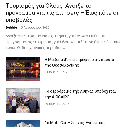
Τουρισμός για Όλους: Άνοιξε το
πρόγραμμα για τις αιτήσεις – Έως πότε οι
υποβολές
Debbie
-
5 Αυγούστου, 2026
Άνοιξε η πλατφόρμα για τις αιτήσεις για τον νέο κύκλο του
Προγράμματος «Τουρισμός για Όλους». Επιδότηση ύψους έως 600
ευρώ. Οι δυο χρονικές περίοδοι,...
Η McDonald’s επιστρέφει στην καρδιά
της Θεσσαλονίκης
31 Ιουλίου, 2026
Το αεροδρόμιο της Αθήνας υποδέχεται
την AIRCAIRO
29 Ιουλίου, 2026
1o Moto Car – Σίφνος: Ενοικίαση