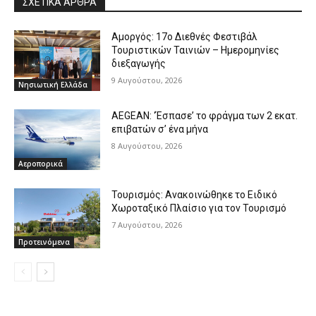
ΣΧΕΤΙΚΑ ΑΡΘΡΑ
Αμοργός: 17ο Διεθνές Φεστιβάλ
Τουριστικών Ταινιών – Ημερομηνίες
διεξαγωγής
9 Αυγούστου, 2026
Νησιωτική Ελλάδα
AEGEAN: ‘Έσπασε’ το φράγμα των 2 εκατ.
επιβατών σ’ ένα μήνα
8 Αυγούστου, 2026
Αεροπορικά
Τουρισμός: Ανακοινώθηκε το Ειδικό
Χωροταξικό Πλαίσιο για τον Τουρισμό
7 Αυγούστου, 2026
Προτεινόμενα