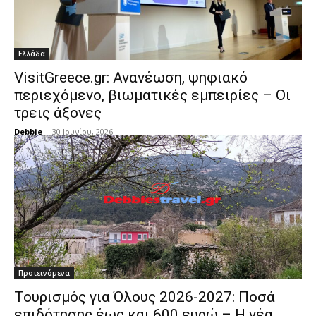
Ελλάδα
VisitGreece.gr: Ανανέωση, ψηφιακό
περιεχόμενο, βιωματικές εμπειρίες – Οι
τρεις άξονες
Debbie
-
30 Ιουνίου, 2026
Προτεινόμενα
Τουρισμός για Όλους 2026-2027: Ποσά
επιδότησης έως και 600 ευρώ – Η νέα