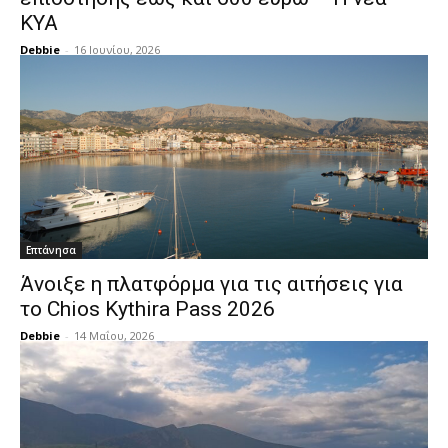
ΚΥΑ
Debbie
-
16 Ιουνίου, 2026
Επτάνησα
Άνοιξε η πλατφόρμα για τις αιτήσεις για
το Chios Kythira Pass 2026
Debbie
-
14 Μαΐου, 2026