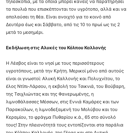
τηλεσκόπια, με τα οποία μπορεί κανείς να παρατηρήσει
τα πουλιά που επισκέπτονται τον υγρότοπο, αλλά και να
απολαύσει τη θέα. Είναι ανοιχτό για το κοινό από
Δευτέρα έως και Σάββατο, από τις 10 το πρωί ως τις 2
μετά το μεσημέρι.
Εκδήλωση στις Αλυκές του Κόλπου Καλλονής
Η Λέσβος είναι το νησί με τους περισσότερους
υγροτόπους, μετά την Κρήτη. Μερικοί μόνο από αυτούς
είναι οι γνωστοί: Αλυκή Καλλονής και Πολυχνίτου, το
έλος Ντίπι-Λάρσου, η εκβολή του Τσικνιά, του Βούβαρη,
της Τσιχλιώντας και της Φανερωμένης, η
λιμνοθάλασσες Μέσσων, στις Εννιά Καμάρες και των
Παρακοίλων, η λιμνοδεξαμενή του Μολύβου και του
Κεραμίου, το φράγμα Πυθαρίου κ.ά., 65 στο σύνολό
τους! Στην πλειονότητά τους εντοπίζονται στα παράλια
του Κόλπου Καλλονής, της Γέρας και στη Δυτική