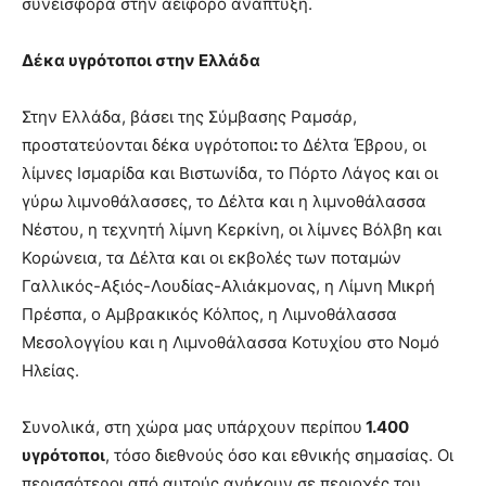
συνεισφορά στην αειφόρο ανάπτυξη.
Δέκα υγρότοποι στην Ελλάδα
Στην Ελλάδα, βάσει της Σύμβασης Ραμσάρ,
προστατεύονται δέκα υγρότοποι
:
το Δέλτα Έβρου, οι
λίμνες Ισμαρίδα και Βιστωνίδα, το Πόρτο Λάγος και οι
γύρω λιμνοθάλασσες, το Δέλτα και η λιμνοθάλασσα
Νέστου, η τεχνητή λίμνη Κερκίνη, οι λίμνες Βόλβη και
Κορώνεια, τα Δέλτα και οι εκβολές των ποταμών
Γαλλικός-Αξιός-Λουδίας-Αλιάκμονας, η Λίμνη Μικρή
Πρέσπα, ο Αμβρακικός Κόλπος, η Λιμνοθάλασσα
Μεσολογγίου και η Λιμνοθάλασσα Κοτυχίου στο Νομό
Ηλείας.
Συνολικά, στη χώρα μας υπάρχουν περίπου
1.400
υγρότοποι
, τόσο διεθνούς όσο και εθνικής σημασίας. Οι
περισσότεροι από αυτούς ανήκουν σε περιοχές του