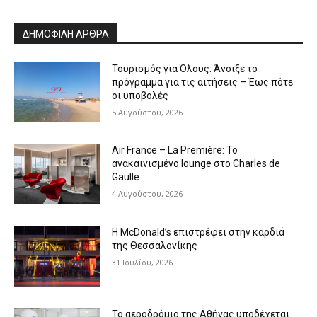
Alternative:
ΔΗΜΟΦΙΛΗ ΑΡΘΡΑ
Τουρισμός για Όλους: Άνοιξε το
πρόγραμμα για τις αιτήσεις – Έως πότε
οι υποβολές
5 Αυγούστου, 2026
Air France – La Première: Το
ανακαινισμένο lounge στο Charles de
Gaulle
4 Αυγούστου, 2026
Η McDonald’s επιστρέφει στην καρδιά
της Θεσσαλονίκης
31 Ιουλίου, 2026
Το αεροδρόμιο της Αθήνας υποδέχεται