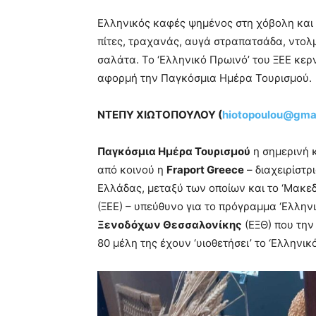
Ελληνικός καφές ψημένος στη χόβολη και
πίτες, τραχανάς, αυγά στραπατσάδα, ντολμ
σαλάτα. Το ‘Ελληνικό Πρωινό’ του ΞΕΕ κερ
αφορμή την Παγκόσμια Ημέρα Τουρισμού.
ΝΤΕΠΥ ΧΙΩΤΟΠΟΥΛΟΥ (
hiotopoulou@gma
Παγκόσμια Ημέρα Τουρισμού
η σημερινή κ
από κοινού η
Fraport Greece
– διαχειρίστρ
Ελλάδας, μεταξύ των οποίων και το ‘Μακεδ
(ΞΕΕ) – υπεύθυνο για το πρόγραμμα ‘Ελληνι
Ξενοδόχων Θεσσαλονίκης
(ΕΞΘ) που την
80 μέλη της έχουν ‘υιοθετήσει’ το ‘Ελληνι