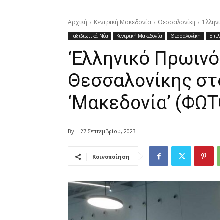
Αρχική
Κεντρική Μακεδονία
Θεσσαλονίκη
‘Ελλη
Ταξιδιωτικά Νέα
Κεντρική Μακεδονία
Θεσσαλονίκη
Επιλ
‘Ελληνικό Πρωινό’
Θεσσαλονίκης στ
‘Μακεδονία’ (ΦΩΤ
By
27 Σεπτεμβρίου, 2023
Κοινοποίηση