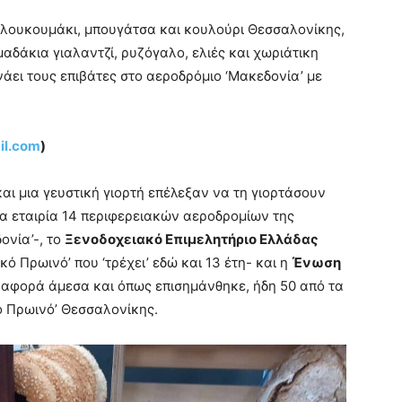
 λουκουμάκι, μπουγάτσα και κουλούρι Θεσσαλονίκης,
αδάκια γιαλαντζί, ρυζόγαλο, ελιές και χωριάτικη
νάει τους επιβάτες στο αεροδρόμιο ‘Μακεδονία’ με
il.com
)
αι μια γευστική γιορτή επέλεξαν να τη γιορτάσουν
ια εταιρία 14 περιφερειακών αεροδρομίων της
ονία’-, το
Ξενοδοχειακό Επιμελητήριο Ελλάδας
κό Πρωινό’ που ‘τρέχει’ εδώ και 13 έτη- και η
Ένωση
 αφορά άμεσα και όπως επισημάνθηκε, ήδη 50 από τα
κό Πρωινό’ Θεσσαλονίκης.