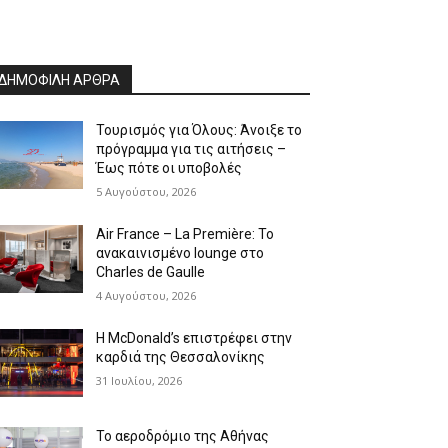
ΔΗΜΟΦΙΛΗ ΑΡΘΡΑ
Τουρισμός για Όλους: Άνοιξε το
πρόγραμμα για τις αιτήσεις –
Έως πότε οι υποβολές
5 Αυγούστου, 2026
Air France – La Première: Το
ανακαινισμένο lounge στο
Charles de Gaulle
4 Αυγούστου, 2026
Η McDonald’s επιστρέφει στην
καρδιά της Θεσσαλονίκης
31 Ιουλίου, 2026
Το αεροδρόμιο της Αθήνας