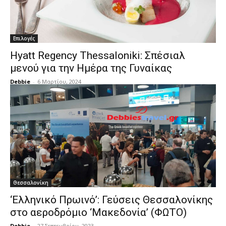
Επιλογές
Hyatt Regency Thessaloniki: Σπέσιαλ
μενού για την Ημέρα της Γυναίκας
Debbie
-
6 Μαρτίου, 2024
Θεσσαλονίκη
‘Ελληνικό Πρωινό’: Γεύσεις Θεσσαλονίκης
στο αεροδρόμιο ‘Μακεδονία’ (ΦΩΤΟ)
Debbie
-
27 Σεπτεμβρίου, 2023