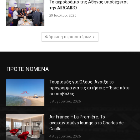
Το αεροδρόμιο της Αθήνας υποδέχεται
την AIRCAIRO
29 Ιουλίου, 2026
Φόρτωση περισσοτέρων
ΠΡΟΤΕΙΝΟΜΕΝΑ
Τουρισμός για Όλους: Άνοιξε το
πρόγραμμα για τις αιτήσεις – Έως πότε
οι υποβολές
5 Αυγούστου, 2026
Air France – La Première: Το
ανακαινισμένο lounge στο Charles de
Gaulle
4 Αυγούστου, 2026