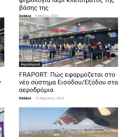
φημολογία περί κλεισίματος της
βάσης της
Debbie
-
5 Μαΐου, 2026
Αεροπορικά
FRAPORT: Πώς εφαρμόζεται στο
ν
νέο σύστημα Εισόδου/Εξόδου στα
αεροδρόμια
Debbie
-
12 Απριλίου, 2026