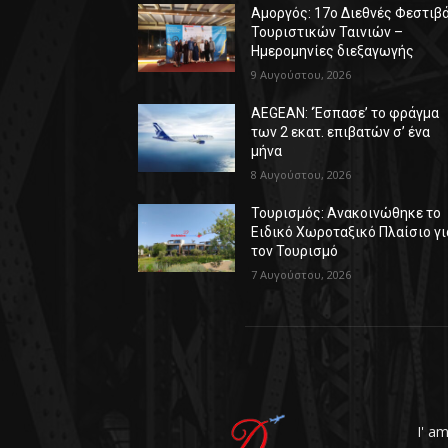
Αμοργός: 17ο Διεθνές Φεστιβ
Τουριστικών Ταινιών –
Ημερομηνίες διεξαγωγής
9 Αυγούστου, 2026
AEGEAN: ‘Έσπασε’ το φράγμα
των 2 εκατ. επιβατών σ’ ένα
μήνα
8 Αυγούστου, 2026
Τουρισμός: Ανακοινώθηκε το
Ειδικό Χωροταξικό Πλαίσιο γι
τον Τουρισμό
7 Αυγούστου, 2026
I' a