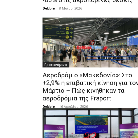
-60% στις αεροπορικές θέσεις
Debbie
-
8 Μαΐου, 2026
Προτεινόμενα
Αεροδρόμιο «Μακεδονία»: Στο
+2,9% η επιβατική κίνηση για το
Μάρτιο – Πώς κινήθηκαν τα
αεροδρόμια της Fraport
Debbie
-
16 Απριλίου, 2026