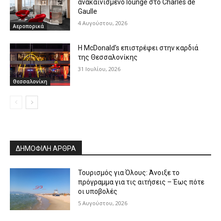
ανακαινισμένο lounge στο Charles de
Gaulle
4 Αυγούστου, 2026
Αεροπορικά
Η McDonald’s επιστρέφει στην καρδιά
της Θεσσαλονίκης
31 Ιουλίου, 2026
Θεσσαλονίκη
ΔΗΜΟΦΙΛΗ ΑΡΘΡΑ
Τουρισμός για Όλους: Άνοιξε το
πρόγραμμα για τις αιτήσεις – Έως πότε
οι υποβολές
5 Αυγούστου, 2026