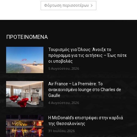
Φόρτωση περισσοτέρων
ΠΡΟΤΕΙΝΟΜΕΝΑ
Τουρισμός για Όλους: Άνοιξε το
πρόγραμμα για τις αιτήσεις – Έως πότε
οι υποβολές
5 Αυγούστου, 2026
Air France – La Première: Το
ανακαινισμένο lounge στο Charles de
Gaulle
4 Αυγούστου, 2026
Η McDonald’s επιστρέφει στην καρδιά
της Θεσσαλονίκης
31 Ιουλίου, 2026