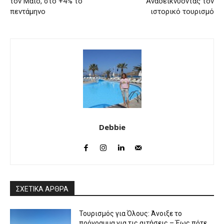
τον Μάιο, στο +4% το
Αναδεικνύοντας τον
πεντάμηνο
ιστορικό τουρισμό
Debbie
ΣΧΕΤΙΚΑ ΑΡΘΡΑ
Τουρισμός για Όλους: Άνοιξε το
πρόγραμμα για τις αιτήσεις – Έως πότε