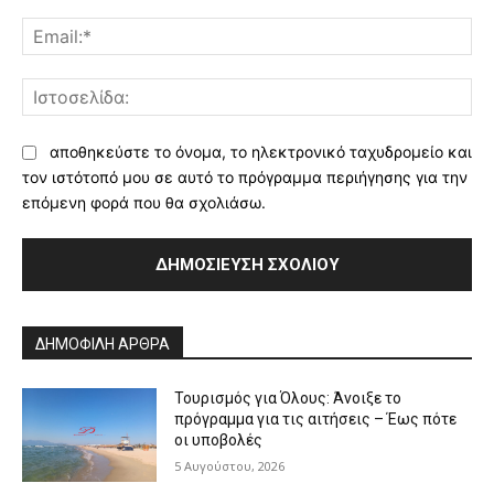
Ema
Ισ
αποθηκεύστε το όνομα, το ηλεκτρονικό ταχυδρομείο και
τον ιστότοπό μου σε αυτό το πρόγραμμα περιήγησης για την
επόμενη φορά που θα σχολιάσω.
Alternative:
ΔΗΜΟΦΙΛΗ ΑΡΘΡΑ
Τουρισμός για Όλους: Άνοιξε το
πρόγραμμα για τις αιτήσεις – Έως πότε
οι υποβολές
5 Αυγούστου, 2026