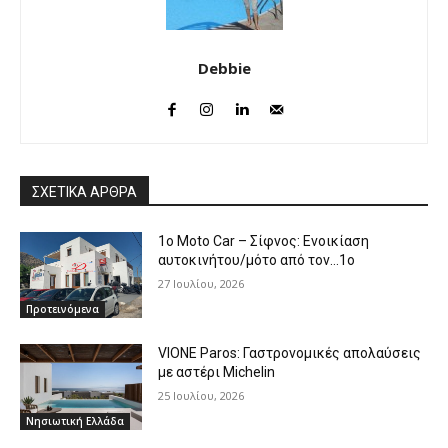
Debbie
ΣΧΕΤΙΚΑ ΑΡΘΡΑ
1o Moto Car – Σίφνος: Ενοικίαση
αυτοκινήτου/μότο από τον…1ο
27 Ιουλίου, 2026
Προτεινόμενα
VIONE Paros: Γαστρονομικές απολαύσεις
με αστέρι Michelin
25 Ιουλίου, 2026
Νησιωτική Ελλάδα