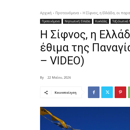
Αρχική
Προτεινόμενα
Η Σίφνος, η Ελλάδα, οι παρ
Προτεινόμενα
Νησιωτική Ελλάδα
Κυκλάδες
Ταξιδιωτικά 
Η Σίφνος, η Ελλάδ
έθιμα της Παναγ
– VIDEO)
By
22 Μαΐου, 2026
Κοινοποίηση