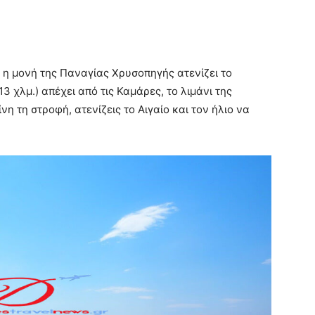
 η μονή της Παναγίας Χρυσοπηγής ατενίζει το
3 χλμ.) απέχει από τις Καμάρες, το λιμάνι της
νη τη στροφή, ατενίζεις το Αιγαίο και τον ήλιο να