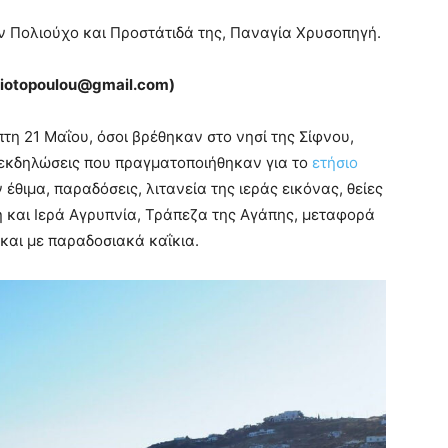
ην Πολιούχο και Προστάτιδά της, Παναγία Χρυσοπηγή.
iotopoulou@
gmail.
com)
πτη 21 Μαΐου, όσοι βρέθηκαν στο νησί της Σίφνου,
ς εκδηλώσεις που πραγματοποιήθηκαν για το
ετήσιο
ν έθιμα, παραδόσεις, λιτανεία της ιεράς εικόνας, θείες
η και Ιερά Αγρυπνία, Τράπεζα της Αγάπης, μεταφορά
 και με παραδοσιακά καΐκια.