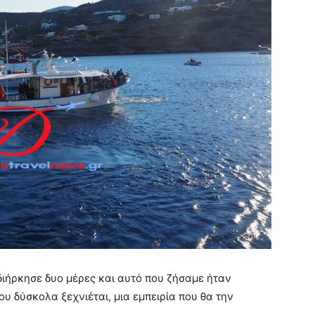
διήρκησε δυο μέρες και αυτό που ζήσαμε ήταν
υ δύσκολα ξεχνιέται, μια εμπειρία που θα την