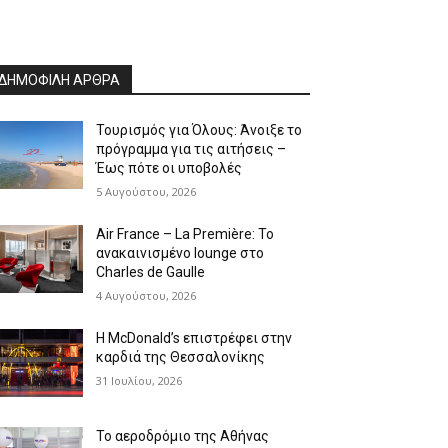
ΔΗΜΟΦΙΛΗ ΑΡΘΡΑ
Τουρισμός για Όλους: Άνοιξε το
πρόγραμμα για τις αιτήσεις –
Έως πότε οι υποβολές
5 Αυγούστου, 2026
Air France – La Première: Το
ανακαινισμένο lounge στο
Charles de Gaulle
4 Αυγούστου, 2026
Η McDonald’s επιστρέφει στην
καρδιά της Θεσσαλονίκης
31 Ιουλίου, 2026
Το αεροδρόμιο της Αθήνας