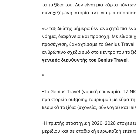
τα ταξίδια του. Δεν είναι μια κάρτα πόντων
συνεχιζόμενη ιστορία αντί για μια αποσπ
«Ο ταξιδιώτης σήμερα δεν αναζητά πια ένα
νόημα, διαφάνεια και προσοχή. Με είκοσι
προσέγγιση, ξαναχτίσαμε το Genius Trave
ανθρώπινο σχεδιασμό στο κέντρο του ταξι
γενικός διευθυντής του
Genius
Travel
.
*
-Το Genius Travel (νομική επωνυμία: ΤΖ
πρακτορείο outgoing τουρισμού με έδρα τ
θεσμικά ταξίδια (σχολεία, σύλλογοι) και l
-Η τριετής στρατηγική 2026–2028 στοχεύει
μεριδίου και σε σταδιακή ευρωπαϊκή επέκτ