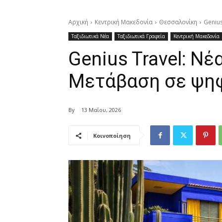
Αρχική
Κεντρική Μακεδονία
Θεσσαλονίκη
Geniu
Ταξιδιωτικά Νέα
Ταξιδιωτικά Γραφεία
Κεντρική Μακεδονία
Genius Travel: Νέ
Μετάβαση σε ψηφ
By
13 Μαΐου, 2026
Κοινοποίηση