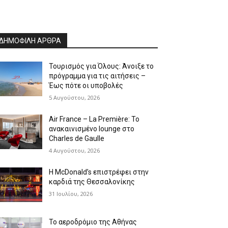
ΔΗΜΟΦΙΛΗ ΑΡΘΡΑ
Τουρισμός για Όλους: Άνοιξε το
πρόγραμμα για τις αιτήσεις –
Έως πότε οι υποβολές
5 Αυγούστου, 2026
Air France – La Première: Το
ανακαινισμένο lounge στο
Charles de Gaulle
4 Αυγούστου, 2026
Η McDonald’s επιστρέφει στην
καρδιά της Θεσσαλονίκης
31 Ιουλίου, 2026
Το αεροδρόμιο της Αθήνας