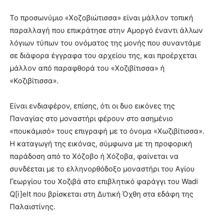
Το προσωνύμιο «Χοζοβιώτισσα» είναι μάλλον τοπική
παραλλαγή που επικράτησε στην Αμοργό έναντι άλλων
λόγιων τύπων του ονόματος της μονής που συναντάμε
σε διάφορα έγγραφα του αρχείου της, και προέρχεται
μάλλον από παραφθορά του «Χοζιβίτισσα» ή
«Κοζιβίτισσα».
Είναι ενδιαφέρον, επίσης, ότι οι δυο εικόνες της
Παναγίας στο μοναστήρι φέρουν στο ασημένιο
«πουκάμισό» τους επιγραφή με το όνομα «Χωζιβίτισσα».
Η καταγωγή της εικόνας, σύμφωνα με τη προφορική
παράδοση από το Χόζοβο ή Χόζοβα, φαίνεται να
συνδέεται με το ελληνορθόδοξο μοναστήρι του Αγίου
Γεωργίου του Χοζιβά στο επιβλητικό φαράγγι του Wadi
Q[i]elt που βρίσκεται στη Δυτική Όχθη στα εδάφη της
Παλαιστίνης.