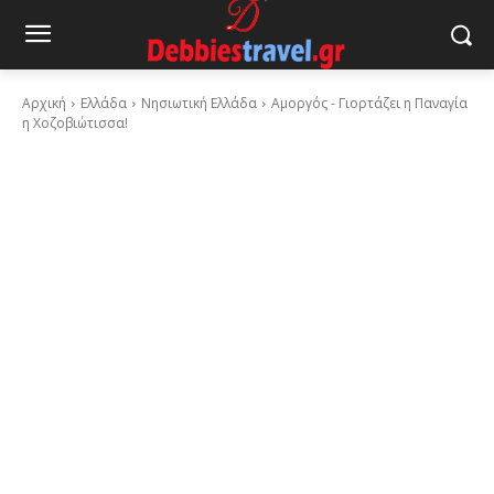
Αρχική
Ελλάδα
Νησιωτική Ελλάδα
Αμοργός - Γιορτάζει η Παναγία
η Χοζοβιώτισσα!