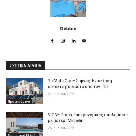
Debbie
ΣΧΕΤΙΚΑ ΑΡΘΡΑ
1o Moto Car – Σίφνος: Ενοικίαση
αυτοκινήτου/μότο από τον…1ο
27 Ιουλίου, 2026
Προτεινόμενα
VIONE Paros: Γαστρονομικές απολαύσεις
με αστέρι Michelin
25 Ιουλίου, 2026
Νησιωτική Ελλάδα