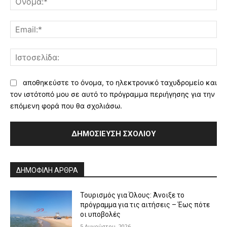
Ema
Ισ
αποθηκεύστε το όνομα, το ηλεκτρονικό ταχυδρομείο και
τον ιστότοπό μου σε αυτό το πρόγραμμα περιήγησης για την
επόμενη φορά που θα σχολιάσω.
Alternative:
ΔΗΜΟΦΙΛΗ ΑΡΘΡΑ
Τουρισμός για Όλους: Άνοιξε το
πρόγραμμα για τις αιτήσεις – Έως πότε
οι υποβολές
5 Αυγούστου, 2026