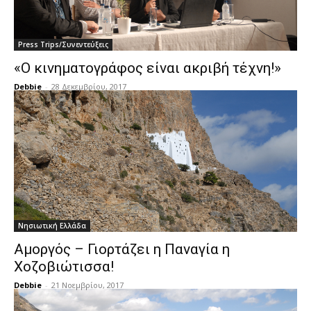
Press Trips/Συνεντεύξεις
«Ο κινηματογράφος είναι ακριβή τέχνη!»
Debbie
-
28 Δεκεμβρίου, 2017
Νησιωτική Ελλάδα
Αμοργός – Γιορτάζει η Παναγία η
Χοζοβιώτισσα!
Debbie
-
21 Νοεμβρίου, 2017