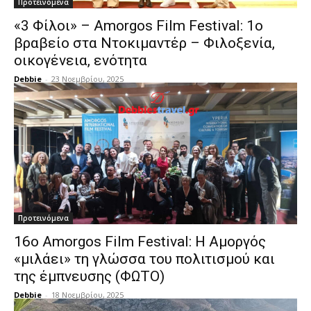
Προτεινόμενα
«3 Φίλοι» – Amorgos Film Festival: 1ο
βραβείο στα Ντοκιμαντέρ – Φιλοξενία,
οικογένεια, ενότητα
Debbie
-
23 Νοεμβρίου, 2025
Προτεινόμενα
16ο Amorgos Film Festival: Η Αμοργός
«μιλάει» τη γλώσσα του πολιτισμού και
της έμπνευσης (ΦΩΤΟ)
Debbie
-
18 Νοεμβρίου, 2025