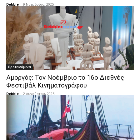
Debbie
-
9 Νοεμβρίου, 2025
Προτεινόμενα
Αμοργός: Τον Νοέμβριο το 16ο Διεθνές
Φεστιβάλ Κινηματογράφου
Debbie
-
2 Αυγούστου, 2025