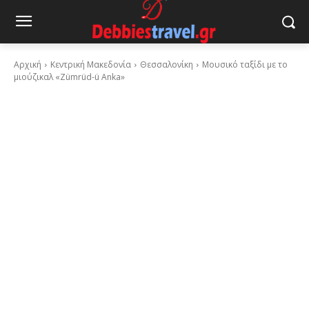
Αρχική
Κεντρική Μακεδονία
Θεσσαλονίκη
Μουσικό ταξίδι με το
μιούζικαλ «Zümrüd-ü Anka»