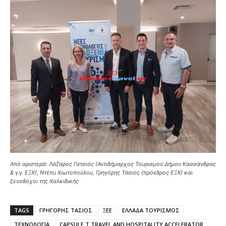
Από αριστερά: Λάζαρος Γατσιός (Αντιδήμαρχος Τουρισμού Δήμου Κασσάνδρας
& γ.γ. ΕΞΧ), Ντέπυ Χιωτοπούλου, Γρηγόρης Τάσιος (πρόεδρος ΕΞΧ) και
ξενοδόχοι της Χαλκιδικής
TAGS
ΓΡΗΓΟΡΗΣ ΤΑΣΙΟΣ
ΞΕΕ
ΕΛΛΑΔΑ ΤΟΥΡΙΣΜΟΣ
ΤΕΧΝΟΛΟΓΙΑ
CAPSULE T TRAVEL AND HOSPITALITY ACCELERATOR