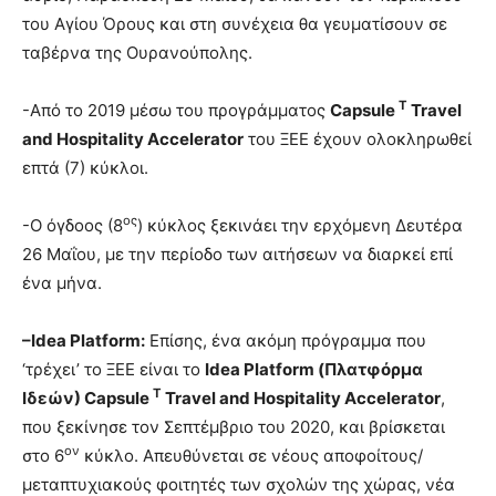
του Αγίου Όρους και στη συνέχεια θα γευματίσουν σε
ταβέρνα της Ουρανούπολης.
T
-Από το 2019 μέσω του προγράμματος
Capsule
Travel
and Hospitality Accelerator
του ΞΕΕ έχουν ολοκληρωθεί
επτά (7) κύκλοι.
ος
-Ο όγδοος (8
) κύκλος ξεκινάει την ερχόμενη Δευτέρα
26 Μαΐου, με την περίοδο των αιτήσεων να διαρκεί επί
ένα μήνα.
–
Idea
Platform:
Επίσης, ένα ακόμη πρόγραμμα που
‘τρέχει’ το ΞΕΕ είναι το
Idea
Platform (Πλατφόρμα
T
Ιδεών)
Capsule
Travel
and
Hospitality
Accelerator
,
που ξεκίνησε τον Σεπτέμβριο του 2020, και βρίσκεται
ον
στο 6
κύκλο. Απευθύνεται σε νέους αποφοίτους/
μεταπτυχιακούς φοιτητές των σχολών της χώρας, νέα