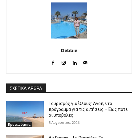
Debbie
ΣΧΕΤΙΚΑ ΑΡΘΡΑ
Τουρισμός για Όλους: Άνοιξε το
πρόγραμμα για τις αιτήσεις – Έως πότε
οι υποβολές
5 Αυγούστου, 2026
Προτεινόμενα
Air France – La Première: Το