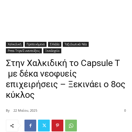
Χαλκιδική
Προτεινόμενα
Ελλάδα
Ταξιδιωτικά Νέα
Press Trips/Συνεντεύξεις
Ξενοδοχεία
Στην Χαλκιδική το Capsule T
με δέκα νεοφυείς
επιχειρήσεις – Ξεκινάει ο 8ος
κύκλος
By
22 Μαΐου, 2025
0