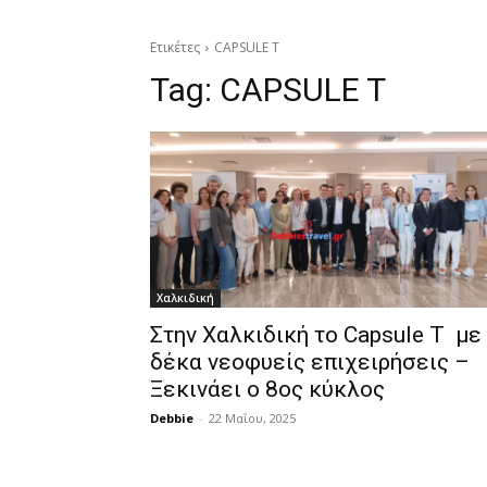
Ετικέτες
CAPSULE T
Tag:
CAPSULE T
Χαλκιδική
Στην Χαλκιδική το Capsule T με
δέκα νεοφυείς επιχειρήσεις –
Ξεκινάει ο 8ος κύκλος
Debbie
-
22 Μαΐου, 2025