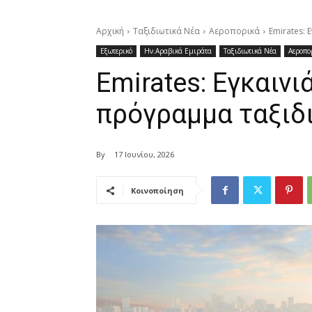
Αρχική
Ταξιδιωτικά Νέα
Αεροπορικά
Emirates:
Εξωτερικό
Ην.Αραβικά Εμιράτα
Ταξιδιωτικά Νέα
Αεροπο
Emirates: Εγκαιν
πρόγραμμα ταξιδ
By
17 Ιουνίου, 2026
Κοινοποίηση