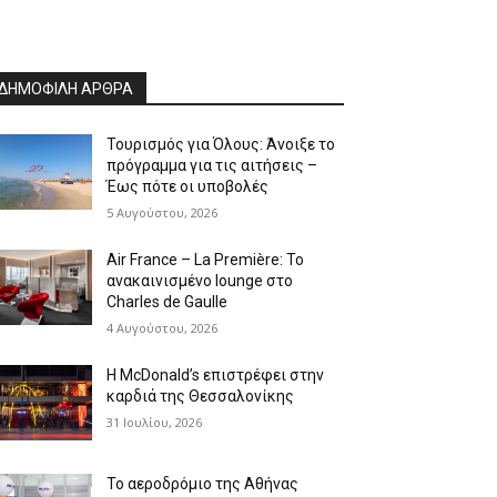
ΔΗΜΟΦΙΛΗ ΑΡΘΡΑ
Τουρισμός για Όλους: Άνοιξε το
πρόγραμμα για τις αιτήσεις –
Έως πότε οι υποβολές
5 Αυγούστου, 2026
Air France – La Première: Το
ανακαινισμένο lounge στο
Charles de Gaulle
4 Αυγούστου, 2026
Η McDonald’s επιστρέφει στην
καρδιά της Θεσσαλονίκης
31 Ιουλίου, 2026
Το αεροδρόμιο της Αθήνας