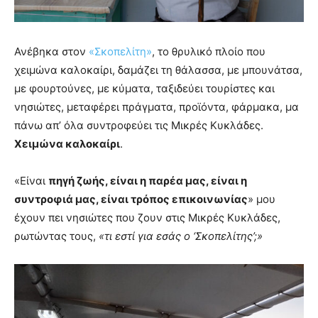
Ανέβηκα στον
«Σκοπελίτη»
, το θρυλικό πλοίο που
χειμώνα καλοκαίρι, δαμάζει τη θάλασσα, με μπουνάτσα,
με φουρτούνες, με κύματα, ταξιδεύει τουρίστες και
νησιώτες, μεταφέρει πράγματα, προϊόντα, φάρμακα, μα
πάνω απ’ όλα συντροφεύει τις Μικρές Κυκλάδες.
Χειμώνα καλοκαίρι
.
«Είναι
πηγή ζωής, είναι η παρέα μας, είναι η
συντροφιά μας, είναι τρόπος επικοινωνίας
» μου
έχουν πει νησιώτες που ζουν στις Μικρές Κυκλάδες,
ρωτώντας τους,
«τι εστί για εσάς ο ‘Σκοπελίτης’;»