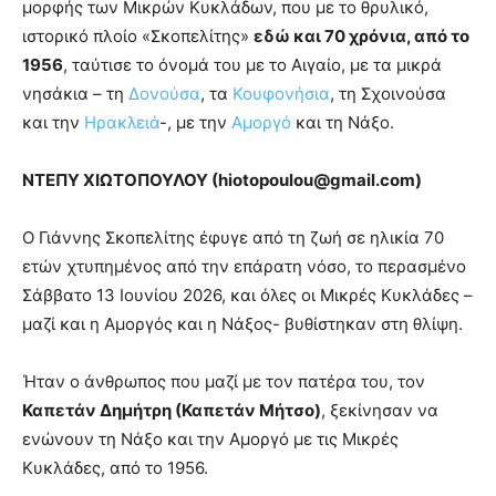
μορφής των Μικρών Κυκλάδων, που με το θρυλικό,
ιστορικό πλοίο «Σκοπελίτης»
εδώ και 70 χρόνια, από το
1956
, ταύτισε το όνομά του με το Αιγαίο, με τα μικρά
νησάκια – τη
Δονούσα
, τα
Κουφονήσια
, τη Σχοινούσα
και την
Ηρακλειά
-, με την
Αμοργό
και τη Νάξο.
ΝΤΕΠΥ ΧΙΩΤΟΠΟΥΛΟΥ (
hiotopoulou@
gmail.
com)
Ο Γιάννης Σκοπελίτης έφυγε από τη ζωή σε ηλικία 70
ετών χτυπημένος από την επάρατη νόσο, το περασμένο
Σάββατο 13 Ιουνίου 2026, και όλες οι Μικρές Κυκλάδες –
μαζί και η Αμοργός και η Νάξος- βυθίστηκαν στη θλίψη.
Ήταν ο άνθρωπος που μαζί με τον πατέρα του, τον
Καπετάν Δημήτρη (Καπετάν Μήτσο)
, ξεκίνησαν να
ενώνουν τη Νάξο και την Αμοργό με τις Μικρές
Κυκλάδες, από το 1956.