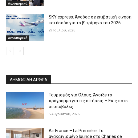
Αεροπορικά
SKY express: Άνοδος σε επιβατική κίνηση
και έσοδα για το β’ τρίμηνο του 2026
29 Ιουλίου, 2026
Αεροπορικά
ΔΗΜΟΦΙΛΗ ΑΡΘΡΑ
Τουρισμός για Όλους: Άνοιξε το
πρόγραμμα για τις αιτήσεις – Έως πότε
οι υποβολές
5 Αυγούστου, 2026
Air France – La Première: Το
ανακαινισμένο lounge στο Charles de