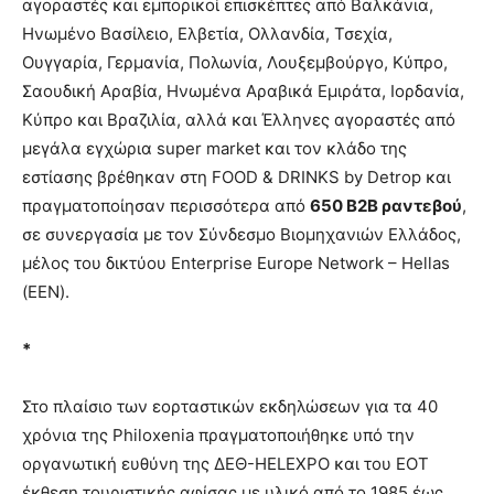
αγοραστές και εμπορικοί επισκέπτες από Βαλκάνια,
Ηνωμένο Βασίλειο, Ελβετία, Ολλανδία, Τσεχία,
Ουγγαρία, Γερμανία, Πολωνία, Λουξεμβούργο, Κύπρο,
Σαουδική Αραβία, Ηνωμένα Αραβικά Εμιράτα, Ιορδανία,
Κύπρο και Βραζιλία, αλλά και Έλληνες αγοραστές από
μεγάλα εγχώρια super market και τον κλάδο της
εστίασης βρέθηκαν στη FOOD & DRINKS by Detrop και
πραγματοποίησαν περισσότερα από
650 B2B ραντεβού
,
σε συνεργασία με τον Σύνδεσμο Βιομηχανιών Ελλάδος,
μέλος του δικτύου Enterprise Europe Network – Hellas
(ΕΕΝ).
*
Στο πλαίσιο των εορταστικών εκδηλώσεων για τα 40
χρόνια της Philoxenia πραγματοποιήθηκε υπό την
οργανωτική ευθύνη της ΔΕΘ-HELEXPO και του ΕΟΤ
έκθεση τουριστικής αφίσας με υλικό από το 1985 έως