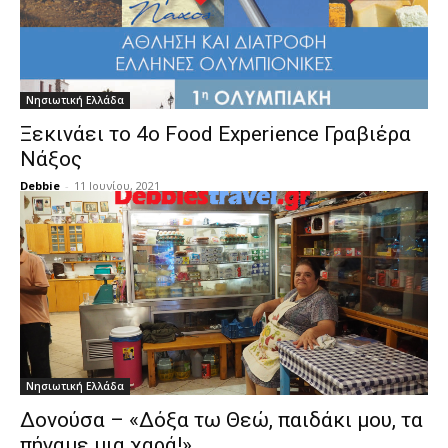
Νησιωτική Ελλάδα
Ξεκινάει το 4ο Food Experience Γραβιέρα
Νάξος
Debbie
-
11 Ιουνίου, 2021
Νησιωτική Ελλάδα
Δονούσα – «Δόξα τω Θεώ, παιδάκι μου, τα
πήγαμε μια χαρά!»