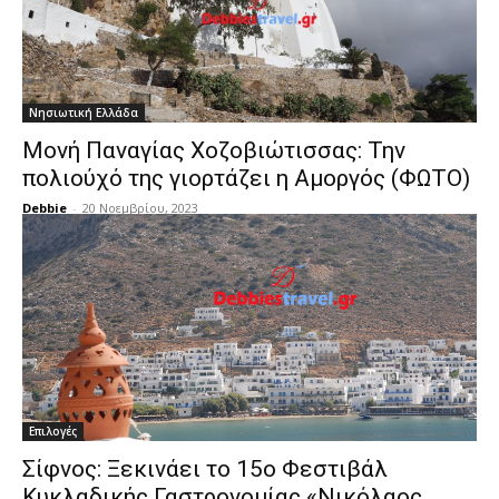
Νησιωτική Ελλάδα
Μονή Παναγίας Χοζοβιώτισσας: Την
πολιούχό της γιορτάζει η Αμοργός (ΦΩΤΟ)
Debbie
-
20 Νοεμβρίου, 2023
Επιλογές
Σίφνος: Ξεκινάει το 15ο Φεστιβάλ
Κυκλαδικής Γαστρονομίας «Νικόλαος