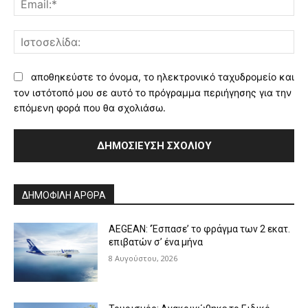
Ισ
αποθηκεύστε το όνομα, το ηλεκτρονικό ταχυδρομείο και
τον ιστότοπό μου σε αυτό το πρόγραμμα περιήγησης για την
επόμενη φορά που θα σχολιάσω.
Alternative:
ΔΗΜΟΦΙΛΗ ΑΡΘΡΑ
AEGEAN: ‘Έσπασε’ το φράγμα των 2 εκατ.
επιβατών σ’ ένα μήνα
8 Αυγούστου, 2026