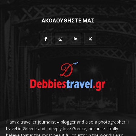
ΑΚΟΛΟΥΘΗΣΤΕ ΜΑΣ
I' am a traveller journalist – blogger and also a photographer. I
travel in Greece and I deeply love Greece, because I trully
believe that is the most beautiful country in the world! I also