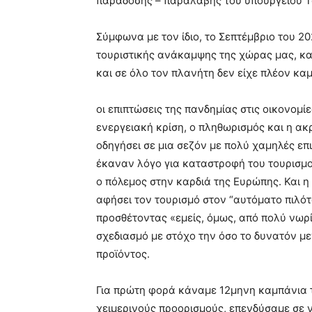
παράδοσης – παραλαβής του υπουργείου Τ
Σύμφωνα με τον ίδιο, το Σεπτέμβριο του 2
τουριστικής ανάκαμψης της χώρας μας, κ
και σε όλο τον πλανήτη δεν είχε πλέον κα
οι επιπτώσεις της πανδημίας στις οικονομ
ενεργειακή κρίση, ο πληθωρισμός και η ακ
οδηγήσει σε μια σεζόν με πολύ χαμηλές επ
έκαναν λόγο για καταστροφή του τουρισμο
ο πόλεμος στην καρδιά της Ευρώπης. Και η α
αφήσει τον τουρισμό στον “αυτόματο πιλό
προσθέτοντας «εμείς, όμως, από πολύ νωρί
σχεδιασμό με στόχο την όσο το δυνατόν μ
προϊόντος.
Για πρώτη φορά κάναμε 12μηνη καμπάνια 
χειμερινούς προορισμούς, επενδύσαμε σε 