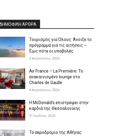
ΔΗΜΟΦΙΛΗ ΑΡΘΡΑ
Τουρισμός για Όλους: Άνοιξε το
πρόγραμμα για τις αιτήσεις –
Έως πότε οι υποβολές
5 Αυγούστου, 2026
Air France – La Première: Το
ανακαινισμένο lounge στο
Charles de Gaulle
4 Αυγούστου, 2026
Η McDonald’s επιστρέφει στην
καρδιά της Θεσσαλονίκης
31 Ιουλίου, 2026
Το αεροδρόμιο της Αθήνας