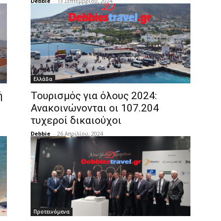
Debbie
-
13 Σεπτεμβρίου, 2024
Ελλάδα
ή
Τουρισμός για όλους 2024:
Ανακοινώνονται οι 107.204
τυχεροί δικαιούχοι
Debbie
-
26 Απριλίου, 2024
Προτεινόμενα