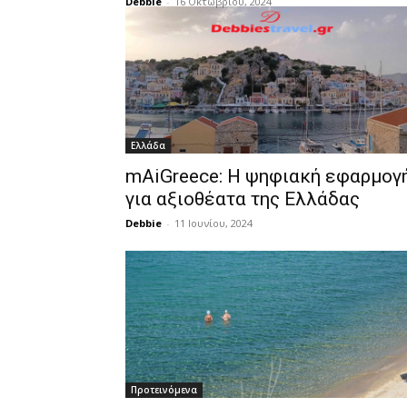
Debbie
-
16 Οκτωβρίου, 2024
Ελλάδα
mAiGreece: Η ψηφιακή εφαρμογ
για αξιοθέατα της Ελλάδας
Debbie
-
11 Ιουνίου, 2024
Προτεινόμενα