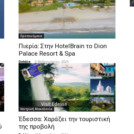
Προτεινόμενα
Πιερία: Στην HotelBrain το Dion
Palace Resort & Spa
Debbie
-
3 Φεβρουαρίου, 2025
Κεντρική Μακεδονία
Έδεσσα: Χαράζει την τουριστική
ύ
της προβολή