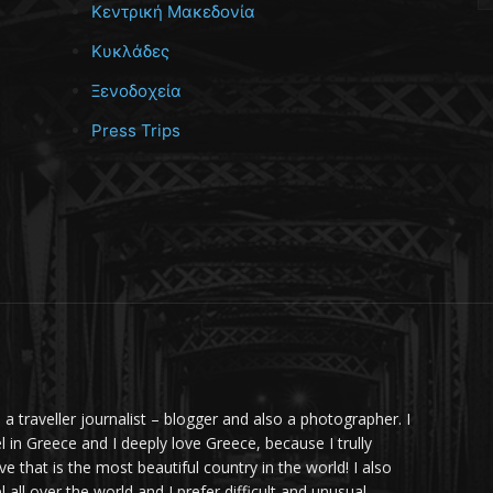
Κεντρική Μακεδονία
Κυκλάδες
Ξενοδοχεία
Press Trips
m a traveller journalist – blogger and also a photographer. I
el in Greece and I deeply love Greece, because I trully
ve that is the most beautiful country in the world! I also
l all over the world and I prefer difficult and unusual