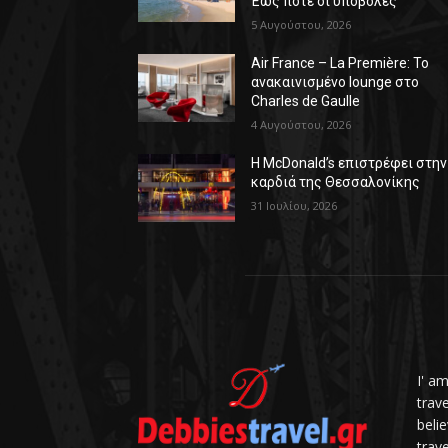
Έως πότε οι υποβολές
5 Αυγούστου, 2026
Air France – La Première: Το
ανακαινισμένο lounge στο
Charles de Gaulle
4 Αυγούστου, 2026
Η McDonald’s επιστρέφει στην
καρδιά της Θεσσαλονίκης
31 Ιουλίου, 2026
I' a
trav
belie
trave