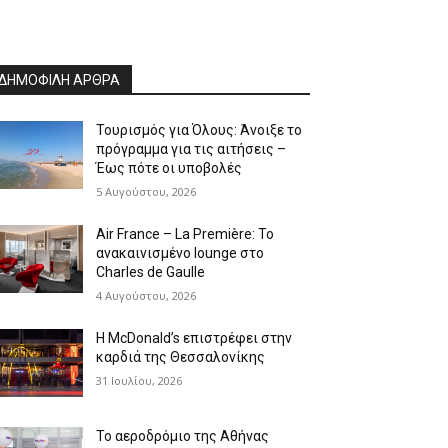
ΔΗΜΟΦΙΛΗ ΑΡΘΡΑ
Τουρισμός για Όλους: Άνοιξε το
πρόγραμμα για τις αιτήσεις –
Έως πότε οι υποβολές
5 Αυγούστου, 2026
Air France – La Première: Το
ανακαινισμένο lounge στο
Charles de Gaulle
4 Αυγούστου, 2026
Η McDonald’s επιστρέφει στην
καρδιά της Θεσσαλονίκης
31 Ιουλίου, 2026
Το αεροδρόμιο της Αθήνας