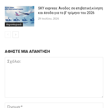
SKY express: Άνοδος σε επιβατική κίνηση
και έσοδα για το β’ τρίμηνο του 2026
29 Ιουλίου, 2026
Αεροπορικά
ΑΦΗΣΤΕ ΜΙΑ ΑΠΑΝΤΗΣΗ
Σχόλιο:
Όν