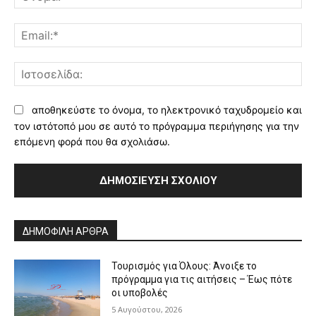
Ema
Ισ
αποθηκεύστε το όνομα, το ηλεκτρονικό ταχυδρομείο και
τον ιστότοπό μου σε αυτό το πρόγραμμα περιήγησης για την
επόμενη φορά που θα σχολιάσω.
Alternative:
ΔΗΜΟΦΙΛΗ ΑΡΘΡΑ
Τουρισμός για Όλους: Άνοιξε το
πρόγραμμα για τις αιτήσεις – Έως πότε
οι υποβολές
5 Αυγούστου, 2026