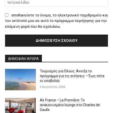
Ισ
αποθηκεύστε το όνομα, το ηλεκτρονικό ταχυδρομείο και
τον ιστότοπό μου σε αυτό το πρόγραμμα περιήγησης για την
επόμενη φορά που θα σχολιάσω.
Alternative:
ΔΗΜΟΦΙΛΗ ΑΡΘΡΑ
Τουρισμός για Όλους: Άνοιξε το
πρόγραμμα για τις αιτήσεις – Έως πότε
οι υποβολές
5 Αυγούστου, 2026
Air France – La Première: Το
ανακαινισμένο lounge στο Charles de
Gaulle