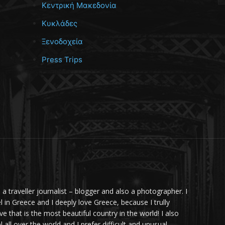
Κεντρική Μακεδονία
Κυκλάδες
Ξενοδοχεία
Press Trips
m a traveller journalist – blogger and also a photographer. I
el in Greece and I deeply love Greece, because I trully
ve that is the most beautiful country in the world! I also
l all over the world and I prefer difficult and unusual