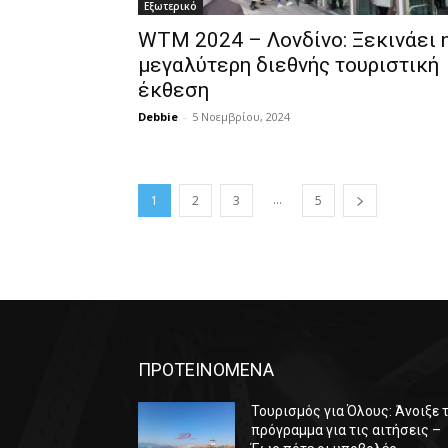
Εξωτερικό
WTM 2024 – Λονδίνο: Ξεκινάει 
μεγαλύτερη διεθνής τουριστική
έκθεση
Debbie
-
5 Νοεμβρίου, 2024
...
1
2
3
5
ΠΡΟΤΕΙΝΟΜΕΝΑ
Τουρισμός για Όλους: Άνοιξε 
πρόγραμμα για τις αιτήσεις –