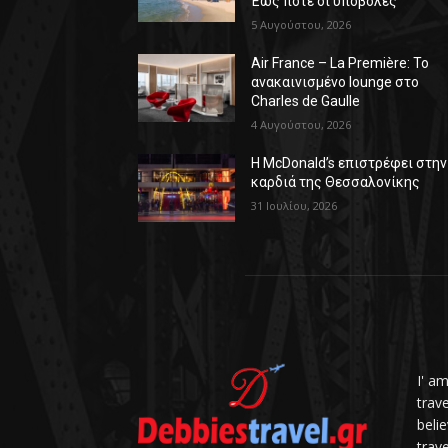
Έως πότε οι υποβολές
5 Αυγούστου, 2026
Air France – La Première: Το
ανακαινισμένο lounge στο
Charles de Gaulle
4 Αυγούστου, 2026
Η McDonald’s επιστρέφει στην
καρδιά της Θεσσαλονίκης
31 Ιουλίου, 2026
I' a
trav
belie
trave