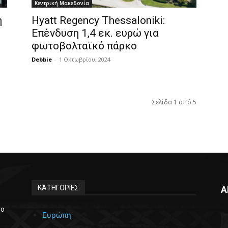
Κεντρική Μακεδονία
η
Hyatt Regency Thessaloniki:
Επένδυση 1,4 εκ. ευρώ για
φωτοβολταϊκό πάρκο
Debbie
-
1 Οκτωβρίου, 2024
Σελίδα 1 από 5
ΚΑΤΗΓΟΡΙΕΣ
Α
το
Ευρώπη