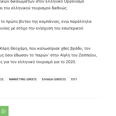
τικών δικαιωμάτων στον Ελληνικό Οργανισμό
ι του ελληνικού τουρισμού διεθνώς.
ί το πρώτο βίντεο της καμπάνιας, ενώ παράλληλα
αινίας με στόχο την ενίσχυση του εσωτερικού
 Χάρη Θεοχάρη, που καλωσόρισε χθες βράδυ, τον
 όσοι έδωσαν το ‘παρών’ στην Αίγλη του Ζαππείου,
 για τον ελληνικό τουρισμό για το 2020.
ΜΟΣ
MARKETING GREECE
ΕΛΛΑΔΑ (GREECE)
ΕΟΤ