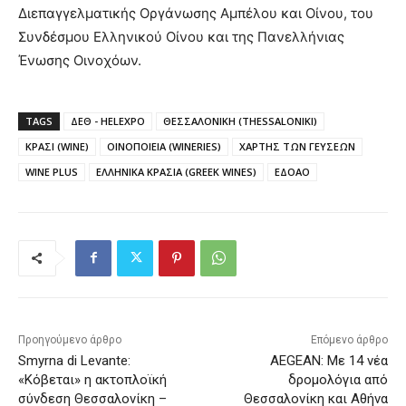
Διεπαγγελματικής Οργάνωσης Αμπέλου και Οίνου, του
Συνδέσμου Ελληνικού Οίνου και της Πανελλήνιας
Ένωσης Οινοχόων.
TAGS
ΔΕΘ - HELEXPO
ΘΕΣΣΑΛΟΝΙΚΗ (THESSALONIKI)
ΚΡΑΣΙ (WINE)
ΟΙΝΟΠΟΙΕΙΑ (WINERIES)
ΧΑΡΤΗΣ ΤΩΝ ΓΕΥΣΕΩΝ
WINE PLUS
ΕΛΛΗΝΙΚΑ ΚΡΑΣΙΑ (GREEK WINES)
ΕΔΟΑΟ
Προηγούμενο άρθρο
Επόμενο άρθρο
Smyrna di Levante:
AEGEAN: Με 14 νέα
«Κόβεται» η ακτοπλοϊκή
δρομολόγια από
σύνδεση Θεσσαλονίκη –
Θεσσαλονίκη και Αθήνα