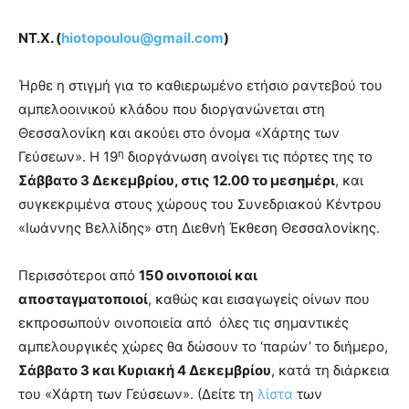
ΝΤ.Χ. (
hiotopoulou@gmail.com
)
Ήρθε η στιγμή για το καθιερωμένο ετήσιο ραντεβού του
αμπελοοινικού κλάδου που διοργανώνεται στη
Θεσσαλονίκη και ακούει στο όνομα «Χάρτης των
η
Γεύσεων». Η 19
διοργάνωση ανοίγει τις πόρτες της το
Σάββατο 3 Δεκεμβρίου, στις 12.00 το μεσημέρι
, και
συγκεκριμένα στους χώρους του Συνεδριακού Κέντρου
«Ιωάννης Βελλίδης» στη Διεθνή Έκθεση Θεσσαλονίκης.
Περισσότεροι από
150 οινοποιοί και
αποσταγματοποιοί
, καθώς και εισαγωγείς οίνων που
εκπροσωπούν οινοποιεία από όλες τις σημαντικές
αμπελουργικές χώρες θα δώσουν το ‘παρών’ το διήμερο,
Σάββατο 3 και Κυριακή 4 Δεκεμβρίου
, κατά τη διάρκεια
του «Χάρτη των Γεύσεων». (Δείτε τη
λίστα
των