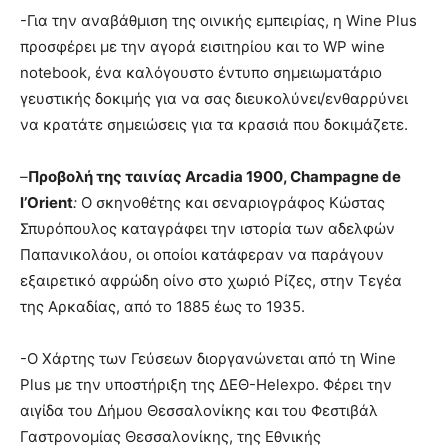
-Για την αναβάθμιση της οινικής εμπειρίας, η Wine Plus
προσφέρει με την αγορά εισιτηρίου και το WP wine
notebook, ένα καλόγουστο έντυπο σημειωματάριο
γευστικής δοκιμής για να σας διευκολύνει/ενθαρρύνει
να κρατάτε σημειώσεις για τα κρασιά που δοκιμάζετε.
–
Προβολή της ταινίας
Arcadia
1900,
Champagne
de
l
’
Orient
:
Ο σκηνοθέτης και σεναριογράφος Κώστας
Σπυρόπουλος καταγράφει την ιστορία των αδελφών
Παπανικολάου, οι οποίοι κατάφεραν να παράγουν
εξαιρετικό αφρώδη οίνο στο χωριό Ρίζες, στην Τεγέα
της Αρκαδίας, από το 1885 έως το 1935.
-Ο Χάρτης των Γεύσεων διοργανώνεται από τη Wine
Plus με την υποστήριξη της ΔΕΘ-Helexpo. Φέρει την
αιγίδα του Δήμου Θεσσαλονίκης και του Φεστιβάλ
Γαστρονομίας Θεσσαλονίκης, της Εθνικής