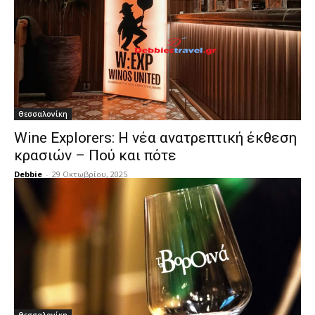
Θεσσαλονίκη
Wine Explorers: Η νέα ανατρεπτική έκθεση
κρασιών – Πού και πότε
Debbie
-
29 Οκτωβρίου, 2025