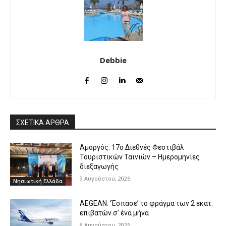
Debbie
ΣΧΕΤΙΚΑ ΑΡΘΡΑ
Αμοργός: 17ο Διεθνές Φεστιβάλ
Τουριστικών Ταινιών – Ημερομηνίες
διεξαγωγής
9 Αυγούστου, 2026
Νησιωτική Ελλάδα
AEGEAN: ‘Έσπασε’ το φράγμα των 2 εκατ.
επιβατών σ’ ένα μήνα
8 Αυγούστου, 2026