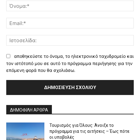
Όν
Ema
Ισ
αποθηκεύστε το όνομα, το ηλεκτρονικό ταχυδρομείο και
τον ιστότοπό μου σε αυτό το πρόγραμμα περιήγησης για την
επόμενη φορά που θα σχολιάσω.
Alternative:
ΔΗΜΟΦΙΛΗ ΑΡΘΡΑ
Τουρισμός για Όλους: Άνοιξε το
πρόγραμμα για τις αιτήσεις – Έως πότε
οι υποβολές