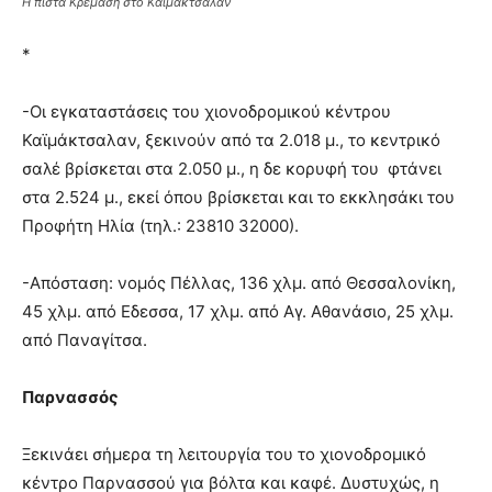
Η πίστα Κρέμαση στο Καϊμάκτσαλαν
*
-Οι εγκαταστάσεις του χιονοδρομικού κέντρου
Καϊμάκτσαλαν, ξεκινούν από τα 2.018 μ., το κεντρικό
σαλέ βρίσκεται στα 2.050 μ., η δε κορυφή του φτάνει
στα 2.524 μ., εκεί όπου βρίσκεται και το εκκλησάκι του
Προφήτη Ηλία (τηλ.: 23810 32000).
-Απόσταση: νομός Πέλλας, 136 χλμ. από Θεσσαλονίκη,
45 χλμ. από Εδεσσα, 17 χλμ. από Αγ. Αθανάσιο, 25 χλμ.
από Παναγίτσα.
Παρνασσός
Ξεκινάει σήμερα τη λειτουργία του το χιονοδρομικό
κέντρο Παρνασσού για βόλτα και καφέ. Δυστυχώς, η