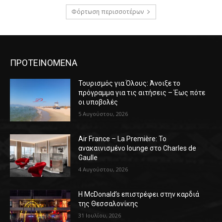
Φόρτωση περισσοτέρων
ΠΡΟΤΕΙΝΟΜΕΝΑ
Τουρισμός για Όλους: Άνοιξε το
πρόγραμμα για τις αιτήσεις – Έως πότε
οι υποβολές
5 Αυγούστου, 2026
Air France – La Première: Το
ανακαινισμένο lounge στο Charles de
Gaulle
4 Αυγούστου, 2026
Η McDonald’s επιστρέφει στην καρδιά
της Θεσσαλονίκης
31 Ιουλίου, 2026