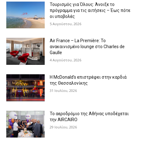
Τουρισμός για Όλους: Άνοιξε το
πρόγραμμα για τις αιτήσεις – Έως πότε
οι υποβολές
5 Αυγούστου, 2026
Air France – La Première: Το
ανακαινισμένο lounge στο Charles de
Gaulle
4 Αυγούστου, 2026
Η McDonald’s επιστρέφει στην καρδιά
της Θεσσαλονίκης
31 Ιουλίου, 2026
Το αεροδρόμιο της Αθήνας υποδέχεται
την AIRCAIRO
29 Ιουλίου, 2026