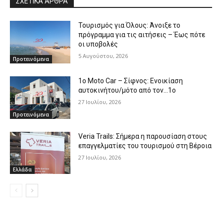
ΣΧΕΤΙΚΑ ΑΡΘΡΑ
Τουρισμός για Όλους: Άνοιξε το
πρόγραμμα για τις αιτήσεις – Έως πότε
οι υποβολές
5 Αυγούστου, 2026
Προτεινόμενα
1o Moto Car – Σίφνος: Ενοικίαση
αυτοκινήτου/μότο από τον…1ο
27 Ιουλίου, 2026
Προτεινόμενα
Veria Trails: Σήμερα η παρουσίαση στους
επαγγελματίες του τουρισμού στη Βέροια
27 Ιουλίου, 2026
Ελλάδα