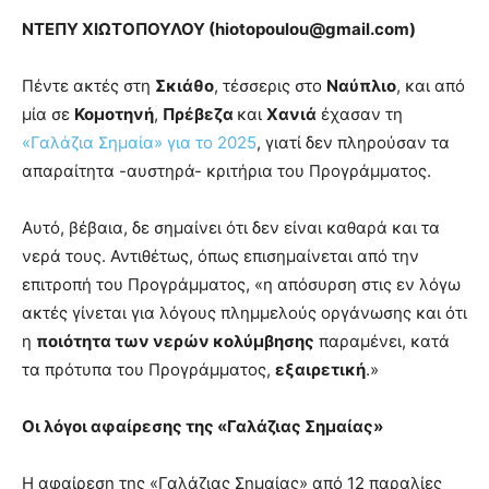
ΝΤΕΠΥ ΧΙΩΤΟΠΟΥΛΟΥ (
hiotopoulou@
gmail.
com)
Πέντε ακτές στη
Σκιάθο
, τέσσερις στο
Ναύπλιο
, και από
μία σε
Κομοτηνή
,
Πρέβεζα
και
Χανιά
έχασαν τη
«Γαλάζια Σημαία» για το 2025
, γιατί δεν πληρούσαν τα
απαραίτητα -αυστηρά- κριτήρια του Προγράμματος.
Αυτό, βέβαια, δε σημαίνει ότι δεν είναι καθαρά και τα
νερά τους. Αντιθέτως, όπως επισημαίνεται από την
επιτροπή του Προγράμματος, «η απόσυρση στις εν λόγω
ακτές γίνεται για λόγους πλημμελούς οργάνωσης και ότι
η
ποιότητα των νερών κολύμβησης
παραμένει, κατά
τα πρότυπα του Προγράμματος,
εξαιρετική
.»
Οι λόγοι αφαίρεσης της «Γαλάζιας Σημαίας»
Η αφαίρεση της «Γαλάζιας Σημαίας» από 12 παραλίες