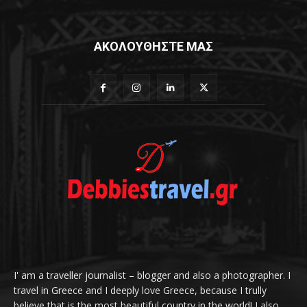
ΑΚΟΛΟΥΘΗΣΤΕ ΜΑΣ
I' am a traveller journalist – blogger and also a photographer. I
travel in Greece and I deeply love Greece, because I trully
believe that is the most beautiful country in the world! I also