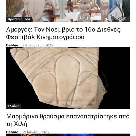
Προτεινόμενα
Αμοργός: Τον Νοέμβριο το 16ο Διεθνές
Φεστιβάλ Κινηματογράφου
Debbie
-
2 Αυγούστου, 2025
Ελλάδα
Μαρμάρινο θραύσμα επαναπατρίστηκε από
τη Χιλή
Debbie
-
29 Ιουλίου, 2025