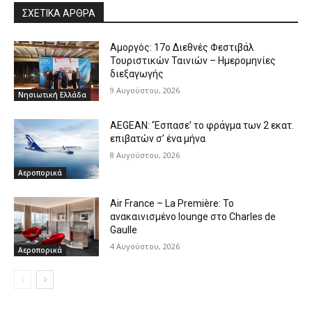
ΣΧΕΤΙΚΑ ΑΡΘΡΑ
Αμοργός: 17ο Διεθνές Φεστιβάλ
Τουριστικών Ταινιών – Ημερομηνίες
διεξαγωγής
9 Αυγούστου, 2026
Νησιωτική Ελλάδα
AEGEAN: ‘Έσπασε’ το φράγμα των 2 εκατ.
επιβατών σ’ ένα μήνα
8 Αυγούστου, 2026
Αεροπορικά
Air France – La Première: Το
ανακαινισμένο lounge στο Charles de
Gaulle
4 Αυγούστου, 2026
Αεροπορικά