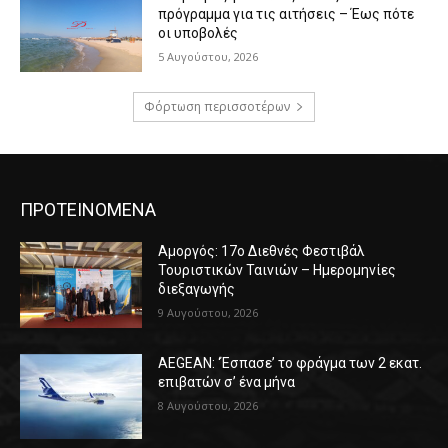
πρόγραμμα για τις αιτήσεις – Έως πότε
οι υποβολές
5 Αυγούστου, 2026
Φόρτωση περισσοτέρων
ΠΡΟΤΕΙΝΟΜΕΝΑ
Αμοργός: 17ο Διεθνές Φεστιβάλ
Τουριστικών Ταινιών – Ημερομηνίες
διεξαγωγής
9 Αυγούστου, 2026
AEGEAN: ‘Έσπασε’ το φράγμα των 2 εκατ.
επιβατών σ’ ένα μήνα
8 Αυγούστου, 2026