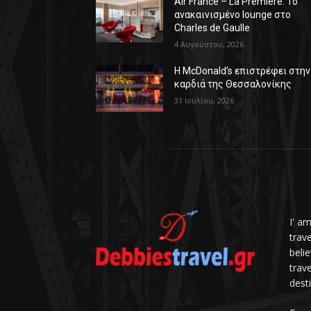
Air France – La Première: Το
ανακαινισμένο lounge στο
Charles de Gaulle
4 Αυγούστου, 2026
Η McDonald’s επιστρέφει στην
καρδιά της Θεσσαλονίκης
31 Ιουλίου, 2026
I' a
trav
belie
trave
dest