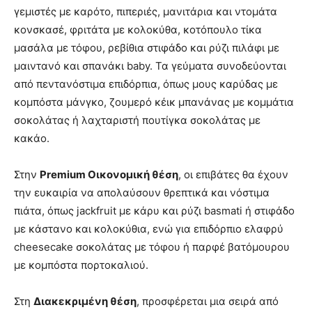
γεμιστές με καρότο, πιπεριές, μανιτάρια και ντομάτα
κονσκασέ, φριτάτα με κολοκύθα, κοτόπουλο τίκα
μασάλα με τόφου, ρεβίθια στιφάδο και ρύζι πιλάφι με
μαιντανό και σπανάκι baby. Τα γεύματα συνοδεύονται
από πεντανόστιμα επιδόρπια, όπως μους καρύδας με
κομπόστα μάνγκο, ζουμερό κέικ μπανάνας με κομμάτια
σοκολάτας ή λαχταριστή πουτίγκα σοκολάτας με
κακάο.
Στην
Premium Οικονομική θέση
, οι επιβάτες θα έχουν
την ευκαιρία να απολαύσουν θρεπτικά και νόστιμα
πιάτα, όπως jackfruit με κάρυ και ρύζι basmati ή στιφάδο
με κάστανο και κολοκύθια, ενώ για επιδόρπιο ελαφρύ
cheesecake σοκολάτας με τόφου ή παρφέ βατόμουρου
με κομπόστα πορτοκαλιού.
Στη
Διακεκριμένη θέση
, προσφέρεται μια σειρά από