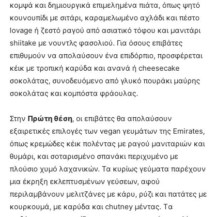
κομψά και δημιουργικά επιμελημένα πιάτα, όπως ψητό
κουνουπίδι με σιτάρι, καραμελωμένο αχλάδι και πέστο
lovage ή ζεστό ραγού από ασιατικό τόφου και μανιτάρι
shiitake με νουντλς φασολιού. Για όσους επιβάτες
επιθυμούν να απολαύσουν ένα επιδόρπιο, προσφέρεται
κέικ με τροπική καρύδα και ανανά ή cheesecake
σοκολάτας, συνοδευόμενο από γλυκό πουράκι μαύρης
σοκολάτας και κομπόστα φράουλας.
Στην
Πρώτη θέση
, οι επιβάτες θα απολαύσουν
εξαιρετικές επιλογές των vegan γευμάτων της Emirates,
όπως κρεμώδες κέικ πολέντας με ραγού μανιταριών και
θυμάρι, και σοταρισμένο σπανάκι περιχυμένο με
πλούσιο χυμό λαχανικών. Τα κυρίως γεύματα παρέχουν
μια έκρηξη εκλεπτυσμένων γεύσεων, αφού
περιλαμβάνουν μελιτζάνες με κάρυ, ρύζι και πατάτες με
κουρκουμά, με καρύδα και chutney μέντας. Tα