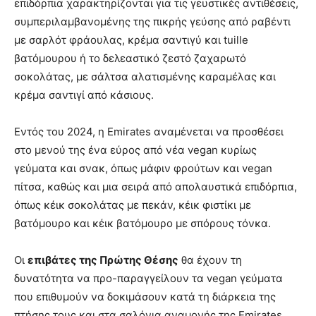
επιδόρπια χαρακτηρίζονται για τις γευστικές αντιθέσεις,
συμπεριλαμβανομένης της πικρής γεύσης από ραβέντι
με σαρλότ φράουλας, κρέμα σαντιγύ και tuille
βατόμουρου ή το δελεαστικό ζεστό ζαχαρωτό
σοκολάτας, με σάλτσα αλατισμένης καραμέλας και
κρέμα σαντιγί από κάσιους.
Εντός του 2024, η Emirates αναμένεται να προσθέσει
στο μενού της ένα εύρος από νέα vegan κυρίως
γεύματα και σνακ, όπως μάφιν φρούτων και vegan
πίτσα, καθώς και μια σειρά από απολαυστικά επιδόρπια,
όπως κέικ σοκολάτας με πεκάν, κέικ φιστίκι με
βατόμουρο και κέικ βατόμουρο με σπόρους τόνκα.
Οι
επιβάτες της Πρώτης Θέσης
θα έχουν τη
δυνατότητα να προ-παραγγείλουν τα vegan γεύματα
που επιθυμούν να δοκιμάσουν κατά τη διάρκεια της
πτήσης τους και στα σαλόνια αναμονής της Emirates.