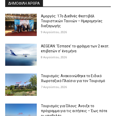
ΔΗΜΟΦΙΛΗ ΑΡΘΡΑ
Αμοργός: 17ο Διεθνές Φεστιβάλ
Τουριστικών Ταινιών – Ημερομηνίες
διεξαγωγής
9 Αυγούστου, 2026
AEGEAN: ‘Έσπασε’ το φράγμα των 2 εκατ.
επιβατών σ’ ένα μήνα
8 Αυγούστου, 2026
Τουρισμός: Ανακοινώθηκε το Ειδικό
Χωροταξικό Πλαίσιο για τον Τουρισμό
7 Αυγούστου, 2026
Τουρισμός για Όλους: Άνοιξε το
πρόγραμμα για τις αιτήσεις – Έως πότε
οι υποβολές