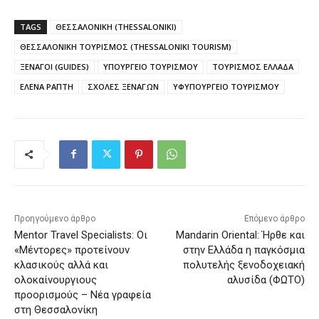
TAGS
ΘΕΣΣΑΛΟΝΙΚΗ (THESSALONIKI)
ΘΕΣΣΑΛΟΝΙΚΗ ΤΟΥΡΙΣΜΟΣ (THESSALONIKI TOURISM)
ΞΕΝΑΓΟΙ (GUIDES)
ΥΠΟΥΡΓΕΙΟ ΤΟΥΡΙΣΜΟΥ
ΤΟΥΡΙΣΜΟΣ ΕΛΛΑΔΑ
ΕΛΕΝΑ ΡΑΠΤΗ
ΣΧΟΛΕΣ ΞΕΝΑΓΩΝ
ΥΦΥΠΟΥΡΓΕΙΟ ΤΟΥΡΙΣΜΟΥ
Προηγούμενο άρθρο
Επόμενο άρθρο
Mentor Travel Specialists: Οι
Mandarin Oriental: Ήρθε και
«Μέντορες» προτείνουν
στην Ελλάδα η παγκόσμια
κλασικούς αλλά και
πολυτελής ξενοδοχειακή
ολοκαίνουργιους
αλυσίδα (ΦΩΤΟ)
προορισμούς – Νέα γραφεία
στη Θεσσαλονίκη