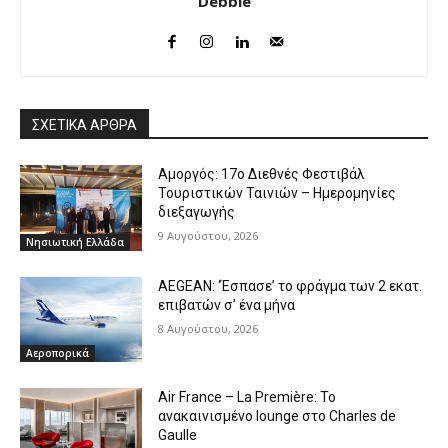
Debbie
ΣΧΕΤΙΚΑ ΑΡΘΡΑ
Αμοργός: 17ο Διεθνές Φεστιβάλ
Τουριστικών Ταινιών – Ημερομηνίες
διεξαγωγής
9 Αυγούστου, 2026
Νησιωτική Ελλάδα
AEGEAN: ‘Έσπασε’ το φράγμα των 2 εκατ.
επιβατών σ’ ένα μήνα
8 Αυγούστου, 2026
Αεροπορικά
Air France – La Première: Το
ανακαινισμένο lounge στο Charles de
Gaulle