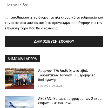
Ισ
αποθηκεύστε το όνομα, το ηλεκτρονικό ταχυδρομείο και
τον ιστότοπό μου σε αυτό το πρόγραμμα περιήγησης για την
επόμενη φορά που θα σχολιάσω.
Alternative:
ΔΗΜΟΦΙΛΗ ΑΡΘΡΑ
Αμοργός: 17ο Διεθνές Φεστιβάλ
Τουριστικών Ταινιών – Ημερομηνίες
διεξαγωγής
9 Αυγούστου, 2026
AEGEAN: ‘Έσπασε’ το φράγμα των 2 εκατ.
επιβατών σ’ ένα μήνα