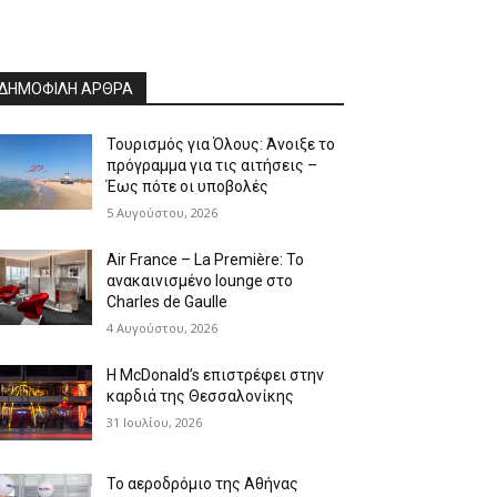
ΔΗΜΟΦΙΛΗ ΑΡΘΡΑ
Τουρισμός για Όλους: Άνοιξε το
πρόγραμμα για τις αιτήσεις –
Έως πότε οι υποβολές
5 Αυγούστου, 2026
Air France – La Première: Το
ανακαινισμένο lounge στο
Charles de Gaulle
4 Αυγούστου, 2026
Η McDonald’s επιστρέφει στην
καρδιά της Θεσσαλονίκης
31 Ιουλίου, 2026
Το αεροδρόμιο της Αθήνας