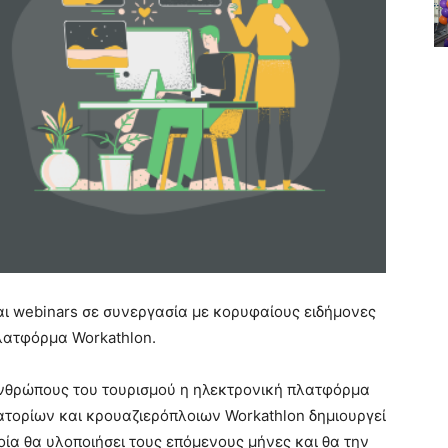
αι webinars σε συνεργασία με κορυφαίους ειδήμονες
πλατφόρμα Workathlon.
 ανθρώπους του τουρισμού η ηλεκτρονική πλατφόρμα
ατορίων και κρουαζιερόπλοιων Workathlon δημιουργεί
οία θα υλοποιήσει τους επόμενους μήνες και θα την